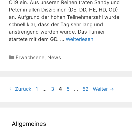
O19 ein. Aus unseren Reihen traten Sandy und
Peter in allen Disziplinen (DE, DD, HE, HD, GD)
an. Aufgrund der hohen Teilnehmerzahl wurde
schnell klar, dass der Tag sehr lang und
anstrengend werden würde. Das Turnier
startete mit dem GD. …
Weiterlesen
Kategorien
Erwachsene
,
News
Seite
Seite
Seite
Seite
Seite
←
Zurück
1
…
3
4
5
…
52
Weiter
→
Allgemeines