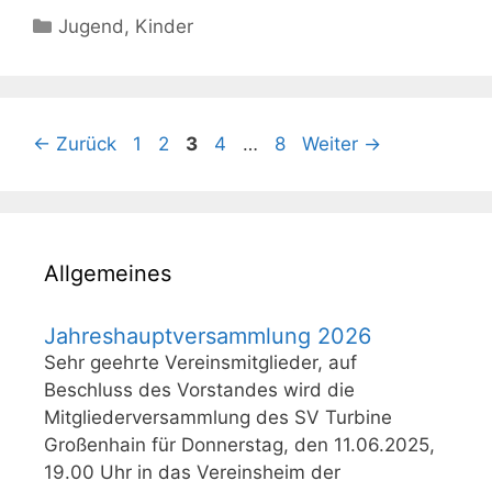
Kategorien
Jugend
,
Kinder
Seite
Seite
Seite
Seite
Seite
←
Zurück
1
2
3
4
…
8
Weiter
→
Allgemeines
Jahreshauptversammlung 2026
Sehr geehrte Vereinsmitglieder, auf
Beschluss des Vorstandes wird die
Mitgliederversammlung des SV Turbine
Großenhain für Donnerstag, den 11.06.2025,
19.00 Uhr in das Vereinsheim der