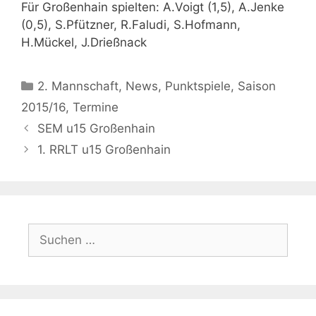
Für Großenhain spielten: A.Voigt (1,5), A.Jenke
(0,5), S.Pfützner, R.Faludi, S.Hofmann,
H.Mückel, J.Drießnack
Kategorien
2. Mannschaft
,
News
,
Punktspiele
,
Saison
2015/16
,
Termine
SEM u15 Großenhain
1. RRLT u15 Großenhain
Suchen
nach: