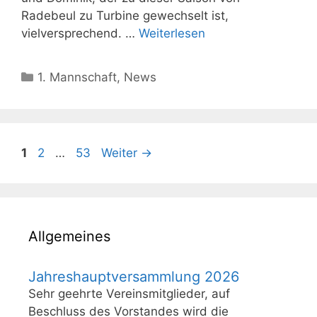
Radebeul zu Turbine gewechselt ist,
vielversprechend. …
Weiterlesen
Kategorien
1. Mannschaft
,
News
Seite
Seite
Seite
1
2
…
53
Weiter
→
Allgemeines
Jahreshauptversammlung 2026
Sehr geehrte Vereinsmitglieder, auf
Beschluss des Vorstandes wird die