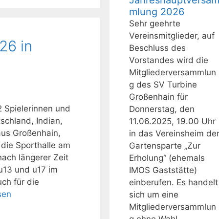
Jahreshauptversa
mlung 2026
Sehr geehrte
Vereinsmitglieder, auf
26 in
Beschluss des
Vorstandes wird die
Mitgliederversammlun
g des SV Turbine
Großenhain für
 Spielerinnen und
Donnerstag, den
schland, Indian,
11.06.2025, 19.00 Uhr
aus Großenhain,
in das Vereinsheim de
 die Sporthalle am
Gartensparte „Zur
ach längerer Zeit
Erholung“ (ehemals
 u13 und u17 im
IMOS Gaststätte)
ch für die
einberufen. Es handelt
sen
sich um eine
Mitgliederversammlun