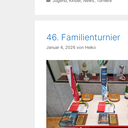
Kategorien
Jugend
,
Kinder
,
News
,
Turniere
46. Familienturnier
Januar 4, 2026
von
Heiko