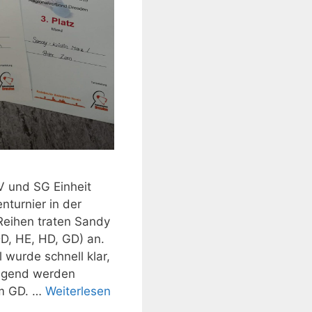
V und SG Einheit
nturnier in der
Reihen traten Sandy
DD, HE, HD, GD) an.
wurde schnell klar,
engend werden
em GD. …
Weiterlesen