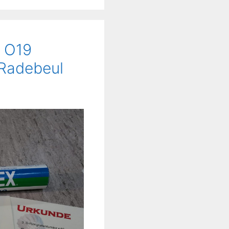
r O19
 Radebeul