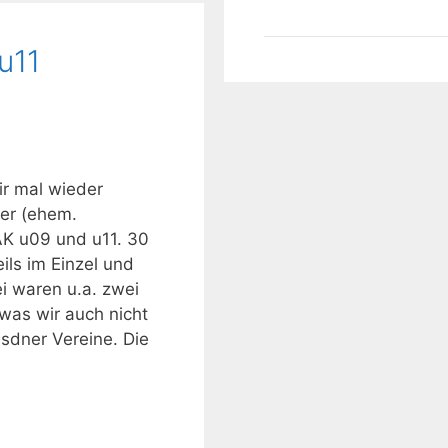
u11
r mal wieder
ier (ehem.
AK u09 und u11. 30
ils im Einzel und
i waren u.a. zwei
 was wir auch nicht
esdner Vereine. Die